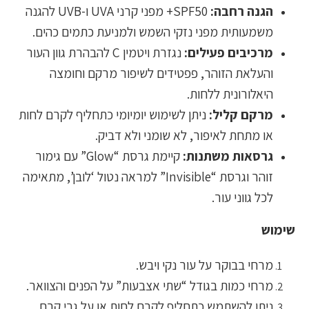
הגנה רחבה:
SPF50+ מפני קרני UVA ו-UVB להגנה
משמעותית מפני נזקי השמש ולמניעת כתמים כהים.
מרכיבים פעילים:
נגזרת ויטמין C להבהרת גוון העור
והעלאת הזוהר, פפטידים לשיפור מרקם וחומצה
היאלורונית ללחות.
מרקם קליל:
ניתן לשימוש יומיומי כתחליף לקרם לחות
או מתחת לאיפור, לא שומני ולא דביק.
גרסאות משתנות:
קיימת גרסת “Glow” עם גימור
זוהר וגרסת “Invisible” למראה נטול ‘לובן’, מתאימה
לכל גווני עור.
שימוש
מרחי בבוקר על עור נקי ויבש.
מרחי כמות בגודל “שתי אצבעות” על הפנים והצוואר.
ניתן להשתמש כתחליף לקרם לחות או על גבי קרם