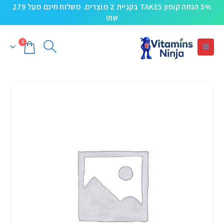
5% הנחה קופון TAKE5 בקניית 2 מוצרים. משלוח חינם מעל 279
שח!
0