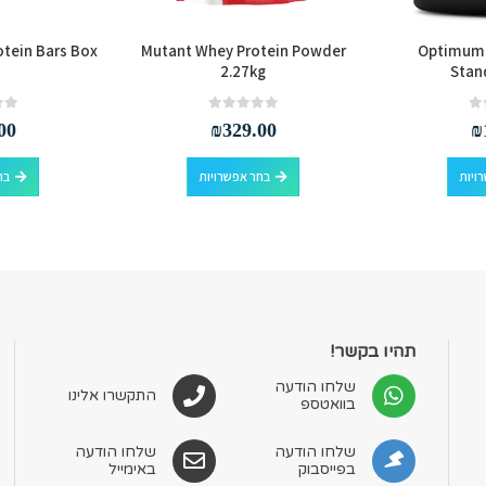
otein Bars Box
Mutant Whey Protein Powder
Optimum 
2.27kg
Stan
out of 5
0
out of 5
0
00
₪
329.00
₪
למוצר זה יש מספר סוגים. ניתן לבחור את האפשרויות בעמוד המוצר
למוצר זה יש מספר סוגים. ניתן לבחור את האפשרויות בעמוד המוצר
ויות
בחר אפשרויות
בח
תהיו בקשר!
שלחו הודעה
התקשרו אלינו
בוואטספ
שלחו הודעה
שלחו הודעה
בפייסבוק
באימייל