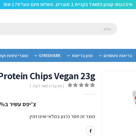
5% הנחה קופון TAKE5 בקניית 2 מוצרים. משלוח חינם מעל 279 שח!
בריאות ותוספים
מזון בריאות
GYMSHARK
מוצרי טיפוח וקו
Protein Chips Vegan 23g
( אין עדיין חוות דעת. )
out of 5
0
צ’יפס עשיר ב40% חלבון מבית GOT7!
מוצר זה חסר כרגע במלאי ואינו זמין.