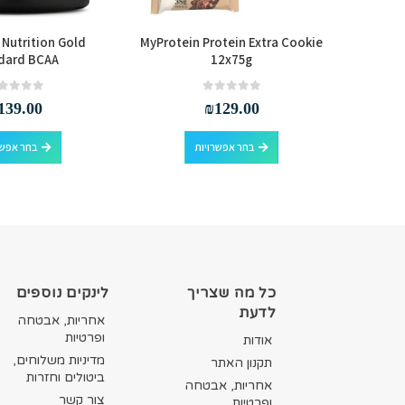
Nutrition Gold
MyProtein Protein Extra Cookie
Scitec
dard BCAA
12x75g
Protein
out of 5
0
out of 5
0
139.00
₪
129.00
למוצר זה יש מספר סוגים. ניתן לבחור את האפשרויות בעמוד המוצר
למוצר זה יש מספר סוגים. ניתן לבחור את האפשרויות בעמוד המוצר
בחר אפשרויות
בחר אפשר
כל מה שצריך
לינקים נוספים
לדעת
אחריות, אבטחה
ופרטיות
אודות
מדיניות משלוחים,
תקנון האתר
ביטולים וחזרות
אחריות, אבטחה
צור קשר
ופרטיות