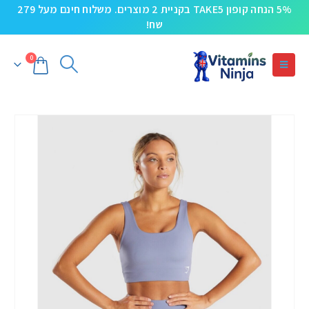
5% הנחה קופון TAKE5 בקניית 2 מוצרים. משלוח חינם מעל 279
שח!
0