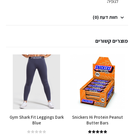
לגופיה
חוות דעת (0)
מוצרים קשורים
למוצר זה יש מספר סוגים. ניתן לבחור את האפשרויות בעמוד המוצר
s
Gym Shark Fit Leggings Dark
Snickers Hi Protein Peanut
Blue
Butter Bars