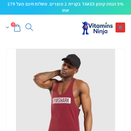
5% הנחה קופון TAKE5 בקניית 2 מוצרים. משלוח חינם מעל 279
שח!
0