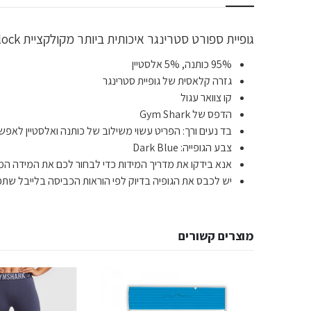
גופיית ספורט סטרינגר איכותית ביותר מקולקציית Block מבית Gym Shark לתמיכה מקצועית במהלך האימונים ומיקסום הביצועים במהלך האימון.
95% כותנה, 5% אלסטיין
גזרה קלאסית של גופיית סטרינגר
קו צוואר עגול
הדפס של Gym Shark
בד נעים ורך: הפריט עשוי משילוב של כותנה ואלסטיין לאפש
צבע הגופייה: Dark Blue
אנא בידקו את מדריך המידות כדי לבחור לכם את המידה המד
יש לכבס את הגופיה בדיוק לפי הוראות הכביסה בלייבל שתפו
מוצרים קשורים