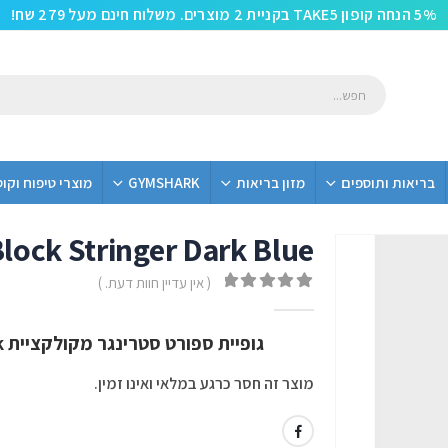
5% הנחה קופון TAKE5 בקניית 2 מוצרים. משלוח חינם מעל 279 שח!
בריאות ותוספים
מזון בריאות
GYMSHARK
מוצרי טיפוח וקו
lock Stringer Dark Blue
( אין עדיין חוות דעת. )
out of 5
0
גופיית ספורט סטרינגר מקולקציית Block מבית Gym Shark בצבע Dark Blue
מוצר זה חסר כרגע במלאי ואינו זמין.