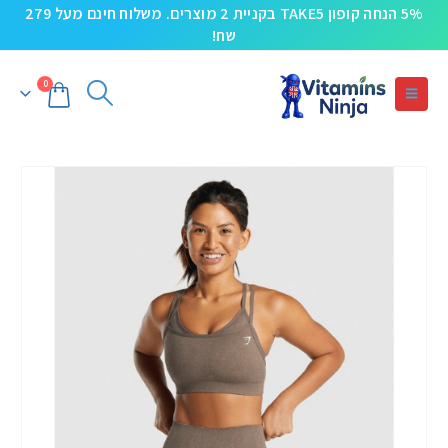
5% הנחה קופון TAKE5 בקניית 2 מוצרים. משלוח חינם מעל 279
שח!
0