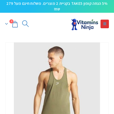
5% הנחה קופון TAKE5 בקניית 2 מוצרים. משלוח חינם מעל 279
שח!
0