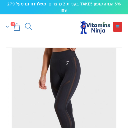
5% הנחה קופון TAKE5 בקניית 2 מוצרים. משלוח חינם מעל 279
שח!
0