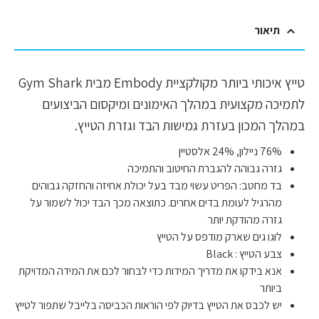
תיאור
טייץ איכותי ביותר מקולקציית Embody מבית Gym Shark
לתמיכה מקצועית במהלך האימונים ומיקסום הביצועים
במהלך המכון בעזרת גמישות הבד וגזרת הטייץ.
76% ניילון, 24% אלסטיין
גזרה גבוהה להגברת החיטוב והתמיכה
בד מחטב: הפריט עשוי מבד בעל יכולת אחיזה והחזקה גבוהים
מהרגיל לעומת בדים אחרים. כתוצאה מכך הבד יכול לשמור על
גזרה מהודקת יותר
לוגו גים שארק מודפס על הטייץ
צבע הטייץ : Black
אנא בידקו את מדריך המידות כדי לבחור לכם את המידה המדויקת
ביותר
יש לכבס את הטייץ בדיוק לפי הוראות הכביסה בלייבל שתפור לטייץ