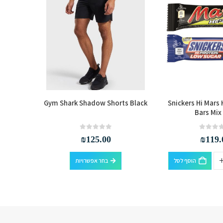
ra Berry
Gym Shark Shadow Shorts Black
Snickers Hi Mars 
Bars Mix
out of 5
0
₪
125.00
₪
119.
למוצר זה יש מספר סוגים. ניתן לבחור את האפשרויות בעמוד המוצר
הוסף לסל
בחר אפשרויות