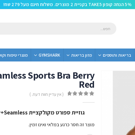
5% הנחה קופון TAKE5 בקניית 2 מוצרים. משלוח חינם מעל 279 שח!
בריאות ותוספים
מזון בריאות
GYMSHARK
מוצרי טיפוח וקו
mless Sports Bra Berry
Red
( אין עדיין חוות דעת. )
out of 5
0
גוזיית ספורט מקולקציית Energy+Seamless מבית Gym Shark בצבע Berry Red
מוצר זה חסר כרגע במלאי ואינו זמין.