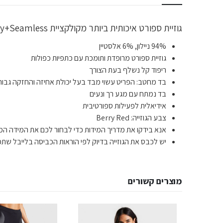
גוזיית ספורט איכותית ביותר מקולקציית Energy+Seamless מבית Gym Shark לתמיכה מקצועית במהלך האימונים ומיקסום הביצועים במהלך האימון בעזרת גמישות הבד.
94% ניילון, 6% אלסטיין
גוזיית ספורט מרופדת ותומכת עם כתפיות כפולות
ריפוד קל נשלף בעת הצורך
בד מחטב: הפריט עשוי מבד בעל יכולת אחיזה והחזקה גבוה
בד נמתח עם מגע רך ונעים
אידיאלית לפעילות ספורטיבית
צבע הגוזייה: Berry Red
אנא בידקו את מדריך המידות כדי לבחור לכם את המידה המד
יש לכבס את הגוזייה בדיוק לפי הוראות הכביסה בלייבל שתפ
מוצרים קשורים