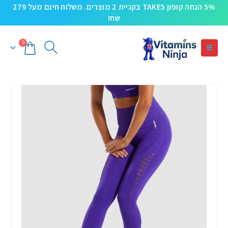
5% הנחה קופון TAKE5 בקניית 2 מוצרים. משלוח חינם מעל 279
שח!
0