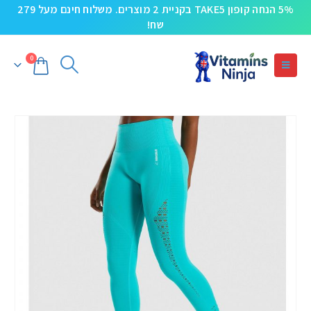
5% הנחה קופון TAKE5 בקניית 2 מוצרים. משלוח חינם מעל 279
שח!
0