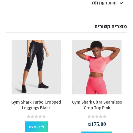
חוות דעת (0)
מוצרים קשורים
למוצר זה יש מספר סוגים. ניתן לבחור את האפשרויות בעמוד המוצר
s
Gym Shark Turbo Cropped
Gym Shark Ultra Seamless
Leggings Black
Crop Top Pink
out of 5
0
out of 5
0
₪
175.00
קרא עוד
למוצר זה יש מספר סוגים. ניתן לבחור את האפשרויות בעמוד המוצר