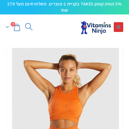
5% הנחה קופון TAKE5 בקניית 2 מוצרים. משלוח חינם מעל 279
שח!
0