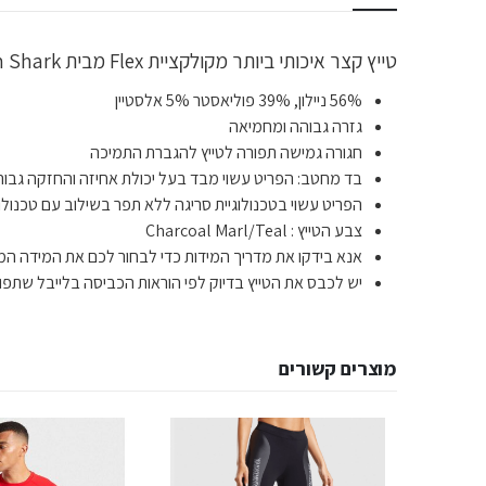
טייץ קצר איכותי ביותר מקולקציית Flex מבית Gym Shark לתמיכה מקצועית ומיקסום הביצועים במהלך האימון.
56% ניילון, 39% פוליאסטר 5% אלסטיין
גזרה גבוהה ומחמיאה
חגורה גמישה תפורה לטייץ להגברת התמיכה
בד מחטב: הפריט עשוי מבד בעל יכולת אחיזה והחזקה גבוה
הפריט עשוי בטכנולוגיית סריגה ללא תפר בשילוב עם טכנול
צבע הטייץ : Charcoal Marl/Teal
אנא בידקו את מדריך המידות כדי לבחור לכם את המידה המד
יש לכבס את הטייץ בדיוק לפי הוראות הכביסה בלייבל שתפור
מוצרים קשורים