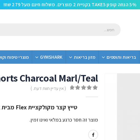
5% הנחה קופון TAKE5 בקניית 2 מוצרים. משלוח חינם מעל 279 שח!
בריאות ותוספים
מזון בריאות
GYMSHARK
מוצרי טיפוח וקו
orts Charcoal Marl/Teal
( אין עדיין חוות דעת. )
out of 5
0
טייץ קצר מקולקציית Flex מבית Gym Shark בצבע Charcoal Marl/Teal
מוצר זה חסר כרגע במלאי ואינו זמין.