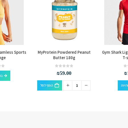
eamless Sports
MyProtein Powdered Peanut
Gym Shark Li
nge
Butter 180g
T-s
out of 5
0
out of 5
0
₪
59.00
₪
בח
למוצר זה יש מספר סוגים. ניתן לבחור את האפשרויות בעמוד המוצר
ויות
הוסף לסל