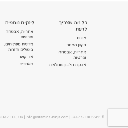
כל מה שצריך
לינקים נוספים
לדעת
אחריות, אבטחה
ופרטיות
אודות
מדיניות משלוחים,
תקנון האתר
ביטולים וחזרות
אחריות, אבטחה
צור קשר
ופרטיות
מאמרים
אבקות חלבון מומלצות
info@vitamins-ninja.com
| +447721405586
© Copyright 2026. All Rights Reserved. Operated by Vitamins Ninja | Stanmore HA7 1EE, UK |