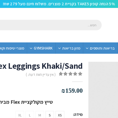
5% הנחה קופון TAKE5 בקניית 2 מוצרים. משלוח חינם מעל 279 שח!
בריאות ותוספים
מזון בריאות
GYMSHARK
מוצרי טיפוח וקו
ex Leggings Khaki/Sand
( אין עדיין חוות דעת. )
out of 5
0
₪
159.00
טייץ מקולקציית Flex מבית Gym Shark בצבע Khaki/Sand
מידה
XL
L
M
S
XS