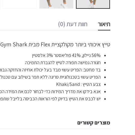
תיאור
חוות דעת (0)
טייץ איכותי ביותר מקולקציית Flex מבית Gym Shark לתמיכה מקצועית במהלך האימונים ומיקסום הביצועים במהלך האימון.
56% ניילון, 41% פוליאסטר 3% אלסטיין
חגורה גמישה תפורה לטייץ להגברת התמיכה
בד מחטב: הפריט עשוי מבד בעל יכולת אחיזה והחזקה גבוה
הפריט עשוי בטכנולוגיית סריגה ללא תפר בשילוב עם טכנול
צבע הטייץ : Khaki/Sand
אנא בידקו את מדריך המידות כדי לבחור לכם את המידה המד
יש לכבס את הטייץ בדיוק לפי הוראות הכביסה בלייבל שתפור
מוצרים קשורים