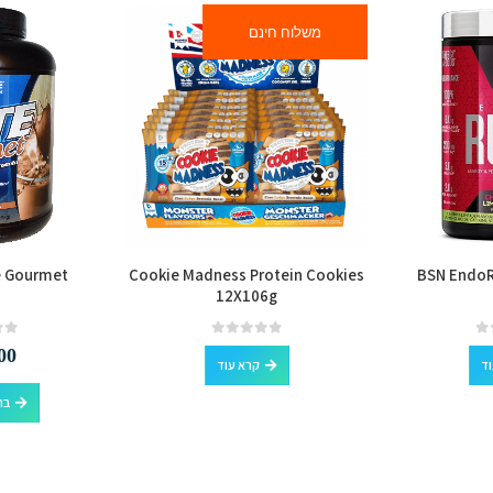
משלוח חינם
e Gourmet
Cookie Madness Protein Cookies
BSN EndoR
12X106g
out of 5
0
out of 5
0
00
וד
קרא עוד
בח