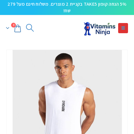
5% הנחה קופון TAKE5 בקניית 2 מוצרים. משלוח חינם מעל 279
שח!
0