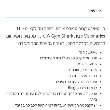
תיאור
סוויטשירט קרופ ספורט איכותי ביותר מקולקציית The
Visionaries מבית Gym Shark לתמיכה מקצועית ומיקסום
הביצועים במהלך המכון בעזרת גמישות הבד והגזרה.
100% כותנה
סוויטשירט קרופ ספורט לנוחות מקסימלית
שרוולים קצרים
גיזרת בוקסי, אובר סייז
בד עם מגע רך ונעים
אידיאלית לפעילות ספורטיבית
צבע החולצה: Beige
אנא בידקו את מדריך המידות כדי לבחור לכם את המידה המדויקת
ביותר
יש לכבס את הסוויטשירט בדיוק לפי הוראות הכביסה בלייבל