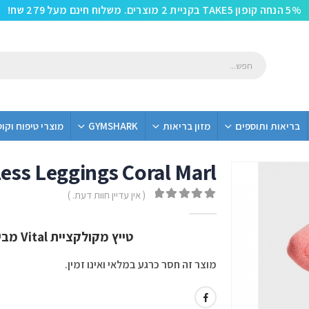
5% הנחה קופון TAKE5 בקניית 2 מוצרים. משלוח חינם מעל 279 שח!
בריאות ותוספים
מזון בריאות
GYMSHARK
מוצרי טיפוח וקו
ess Leggings Coral Marl
( אין עדיין חוות דעת. )
out of 5
0
טייץ מקולקציית Vital מבית Gym Shark בצבע Coral Marl
מוצר זה חסר כרגע במלאי ואינו זמין.