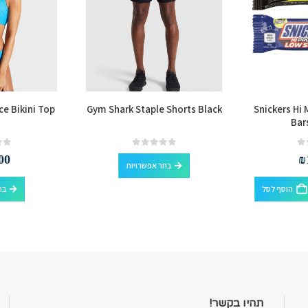
e Bikini Top
Gym Shark Staple Shorts Black
Snickers Hi 
Bar
למוצר זה יש מספר סוגים. ניתן לבחור את האפשרויות בעמוד המוצר
out of 5
0
out of 5
0
00
₪
בחר אפשרויות
הוסף לסל
בח
תהיו בקשר!