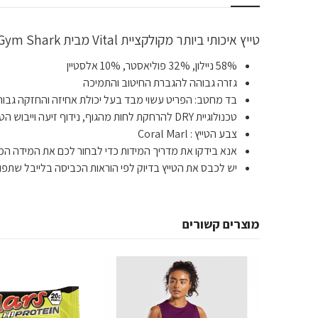
טייץ איכותי ביותר מקולקציית Vital מבית Gym Shark לתמיכה מקצועית ומיקסום הביצועים במהלך האימונים בעזרת טכנולוגיית DRY, גמישות הבד וגזרת הטייץ.
58% ניילון, 32% פוליאסטר, 10% אלסטיין
גזרה גבוהה להגברת החיטוב והתמיכה
בד מחטב: הפריט עשוי מבד בעל יכולת אחיזה והחזקה גבוה
טכנולוגיית DRY להרחקת לחות מהגוף, נידוף זיעה וייבוש הטייץ במהירות
צבע הטייץ : Coral Marl
אנא בידקו את מדריך המידות כדי לבחור לכם את המידה המד
יש לכבס את הטייץ בדיוק לפי הוראות הכביסה בלייבל שתפור
מוצרים קשורים