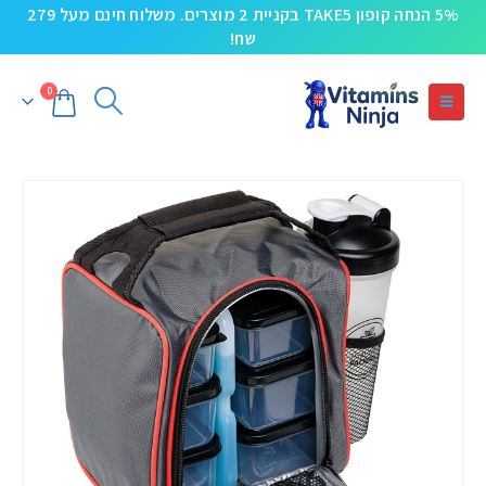
5% הנחה קופון TAKE5 בקניית 2 מוצרים. משלוח חינם מעל 279
שח!
0