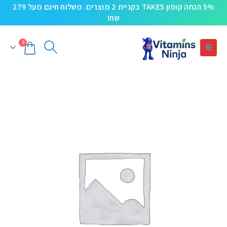
5% הנחה קופון TAKE5 בקניית 2 מוצרים. משלוח חינם מעל 279
שח!
0