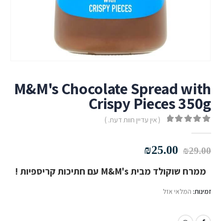
M&M's Chocolate Spread with
Crispy Pieces 350g
( אין עדיין חוות דעת. )
out of 5
0
המחיר
המחיר
₪
25.00
₪
29.00
המקורי
הנוכחי
ממרח שוקולד מבית M&M's עם חתיכות קריספיות !
היה:
הוא:
₪25.00.
₪29.00.
זמינות:
המלאי אזל