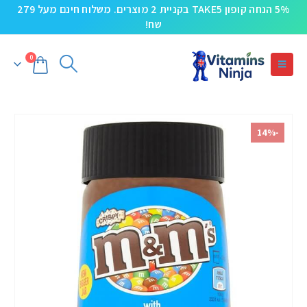
5% הנחה קופון TAKE5 בקניית 2 מוצרים. משלוח חינם מעל 279
שח!
0
-14%