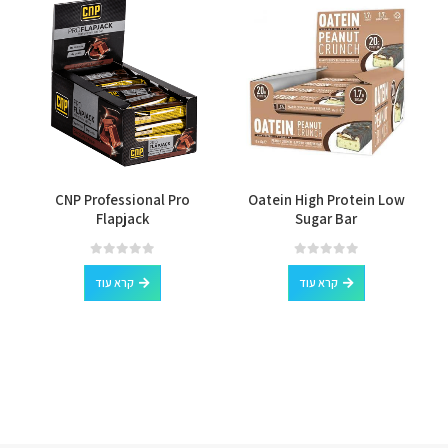
l
CNP Professional Pro
Oatein High Protein Low
Flapjack
Sugar Bar
out of 5
0
out of 5
0
קרא עוד
קרא עוד