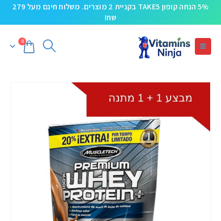
5% הנחה קופון TAKE5 בקניית 2 מוצרים. משלוח חינם מעל 279
שח!
0