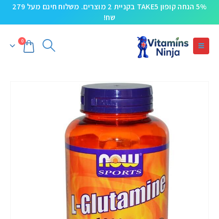
5% הנחה קופון TAKE5 בקניית 2 מוצרים. משלוח חינם מעל 279
שח!
0