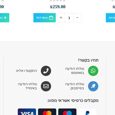
out of 5
0
out of 5
0
00
₪
259.00
למוצר זה יש מספר סוגים. ניתן לבחור את האפשרויות בעמוד המוצר
ויות
הוסף לסל
בח
תהיו בקשר!
שלחו הודעה
התקשרו אלינו
בוואטספ
שלחו הודעה
שלחו הודעה
בפייסבוק
באימייל
מקבלים כרטיסי אשראי מסוג: