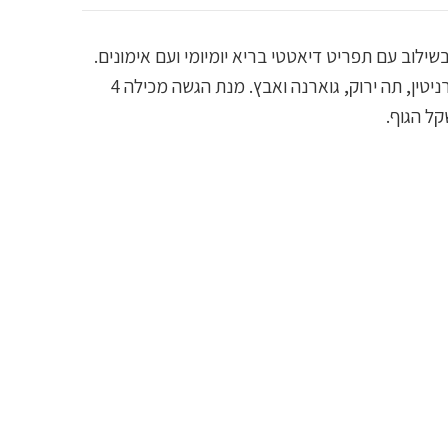
לוב עם תפריט דיאטטי בריא יומיומי ועם אימונים.
שורף שומנים זה מכיל פורמולה חזקה במיוחד הכוללת 400 מ"ג של קפאין ומערך של מרכיבים סינרגיסטיים הכוללים ל-קרניטין, תה ירוק, גוארנה ואבץ. מנת הגשה מכילה 4
ל הגוף.