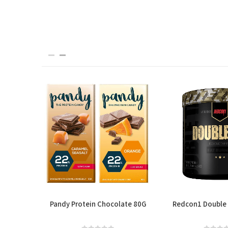
y
Pandy Protein Chocolate 80G
Redcon1 Double