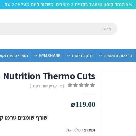
5% הנחה קופון TAKE5 בקניית 2 מוצרים. משלוח חינם מעל 279 שח!
בריאות ותוספים
מזון בריאות
GYMSHARK
מוצרי טיפוח וקו
Nutrition Thermo Cuts
( אין עדיין חוות דעת. )
out of 5
0
₪
119.00
שורף שומנים טרמו קא
זמינות:
המלאי אזל