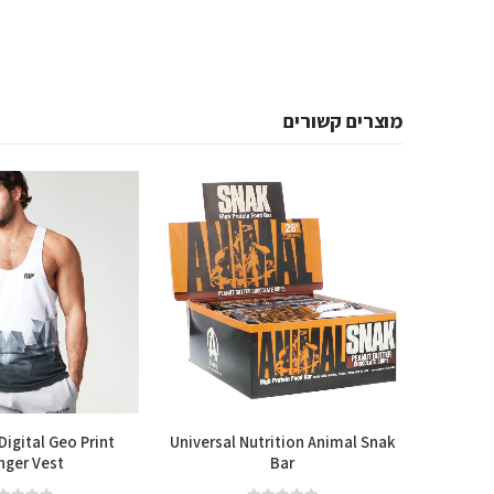
מוצרים קשורים
igital Geo Print
Universal Nutrition Animal Snak
Dr Zaks 
nger Vest
Bar