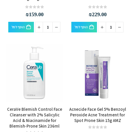
out of 5
0
out of 5
0
₪
159.00
₪
229.00
הוסף לסל
הוסף לסל
CeraVe Blemish Control Face
Acnecide Face Gel 5% Benzoyl
Cleanser with 2% Salicylic
Peroxide Acne Treatment for
Acid & Niacinamide for
Spot Prone Skin 15g AMZ
Blemish-Prone Skin 236ml