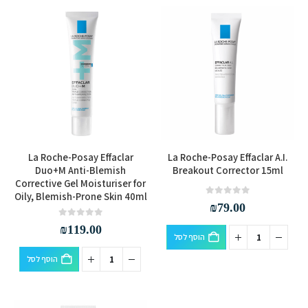
La Roche-Posay Effaclar
La Roche-Posay Effaclar A.I.
Duo+M Anti-Blemish
Breakout Corrector 15ml
Corrective Gel Moisturiser for
Oily, Blemish-Prone Skin 40ml
out of 5
0
₪
79.00
out of 5
0
₪
119.00
הוסף לסל
הוסף לסל