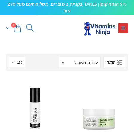
5% הנחה קופון TAKE5 בקניית 2 מוצרים. משלוח חינם מעל 279
שח!
0
FILTER