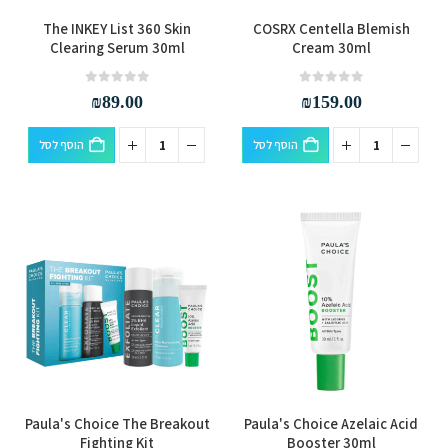
The INKEY List 360 Skin
COSRX Centella Blemish
Clearing Serum 30ml
Cream 30ml
out of 5
0
out of 5
0
₪
89.00
₪
159.00
הוסף לסל
הוסף לסל
Paula's Choice The Breakout
Paula's Choice Azelaic Acid
Fighting Kit
Booster 30ml