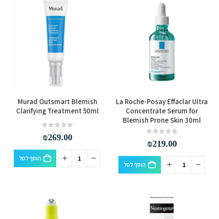
Murad Outsmart Blemish
La Roche-Posay Effaclar Ultra
Clarifying Treatment 50ml
Concentrate Serum for
Blemish Prone Skin 30ml
out of 5
0
₪
269.00
out of 5
0
₪
219.00
הוסף לסל
הוסף לסל