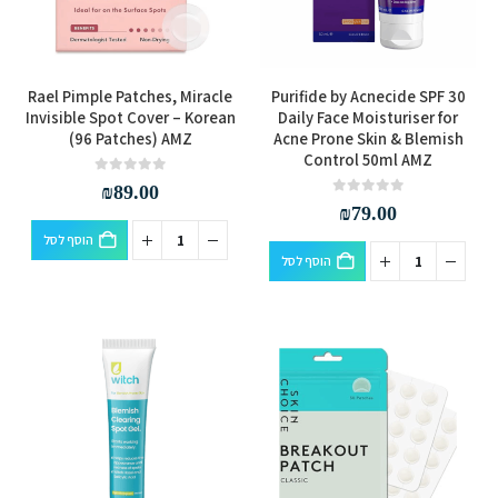
Rael Pimple Patches, Miracle
Purifide by Acnecide SPF 30
Invisible Spot Cover – Korean
Daily Face Moisturiser for
(96 Patches) AMZ
Acne Prone Skin & Blemish
Control 50ml AMZ
out of 5
0
₪
89.00
out of 5
0
₪
79.00
הוסף לסל
הוסף לסל