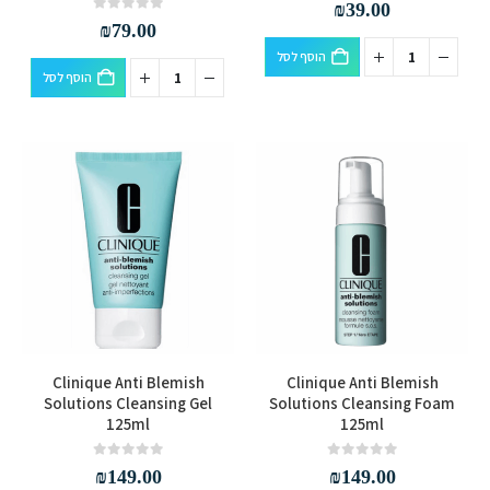
out of 5
0
₪
39.00
out of 5
0
₪
79.00
הוסף לסל
הוסף לסל
Clinique Anti Blemish
Clinique Anti Blemish
Solutions Cleansing Gel
Solutions Cleansing Foam
125ml
125ml
out of 5
0
out of 5
0
₪
149.00
₪
149.00