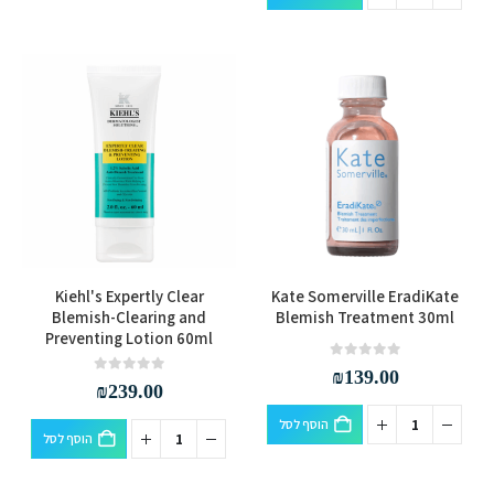
Kiehl's Expertly Clear
Kate Somerville EradiKate
Blemish-Clearing and
Blemish Treatment 30ml
Preventing Lotion 60ml
out of 5
0
₪
139.00
out of 5
0
₪
239.00
הוסף לסל
הוסף לסל