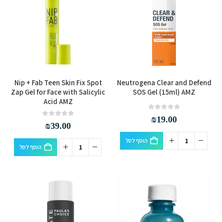
Nip + Fab Teen Skin Fix Spot
Neutrogena Clear and Defend
Zap Gel for Face with Salicylic
SOS Gel (15ml) AMZ
Acid AMZ
out of 5
0
₪
19.00
out of 5
0
₪
39.00
הוסף לסל
הוסף לסל