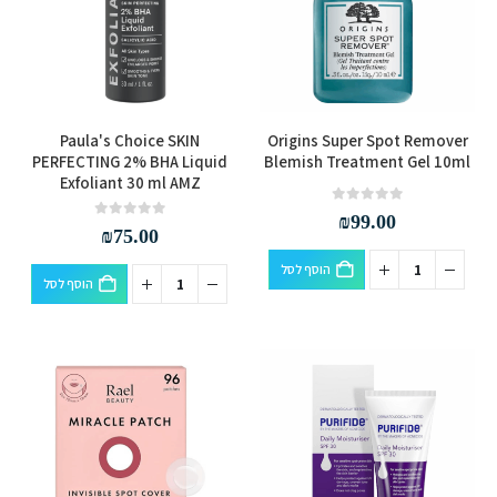
Paula's Choice SKIN
Origins Super Spot Remover
PERFECTING 2% BHA Liquid
Blemish Treatment Gel 10ml
Exfoliant 30 ml AMZ
out of 5
0
₪
99.00
out of 5
0
₪
75.00
הוסף לסל
הוסף לסל