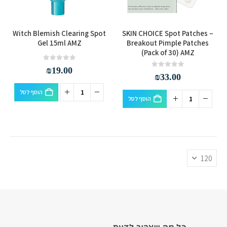
Witch Blemish Clearing Spot
SKIN CHOICE Spot Patches –
Gel 15ml AMZ
Breakout Pimple Patches
(Pack of 30) AMZ
out of 5
0
₪
19.00
out of 5
0
₪
33.00
הוסף לסל
הוסף לסל