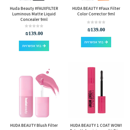
למוצר
למוצר
Huda Beauty #FAUXFILTER
HUDA BEAUTY #Faux Filter
זה
זה
Luminous Matte Liquid
Color Corrector 9ml
Concealer 9ml
יש
יש
מספר
מספר
out of 5
0
₪
139.00
out of 5
0
₪
139.00
סוגים.
סוגים.
למוצר
ניתן
ניתן
בחר אפשרויות
למוצר
בחר אפשרויות
זה
לבחור
לבחור
זה
יש
את
את
יש
מספר
האפשרויות
האפשרויות
מספר
סוגים.
בעמוד
בעמוד
סוגים.
ניתן
המוצר
המוצר
ניתן
לבחור
לבחור
את
את
האפשרויות
האפשרויות
בעמוד
בעמוד
המוצר
המוצר
למוצר
HUDA BEAUTY Blush Filter
HUDA BEAUTY 1 COAT WOW!
זה