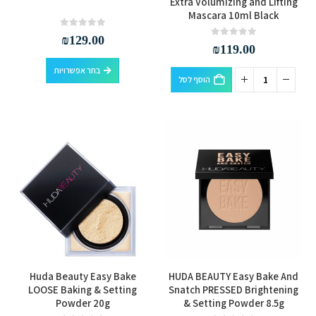
Extra Volumizing and Lifting
Mascara 10ml Black
יש
מספר
out of 5
0
₪
129.00
out of 5
0
₪
119.00
סוגים.
למוצר
ניתן
בחר אפשרויות
הוסף לסל
זה
לבחור
יש
את
מספר
האפשרויות
סוגים.
בעמוד
ניתן
המוצר
לבחור
את
האפשרויות
בעמוד
המוצר
למוצר
למוצר
Huda Beauty Easy Bake
HUDA BEAUTY Easy Bake And
זה
זה
LOOSE Baking & Setting
Snatch PRESSED Brightening
Powder 20g
& Setting Powder 8.5g
יש
יש