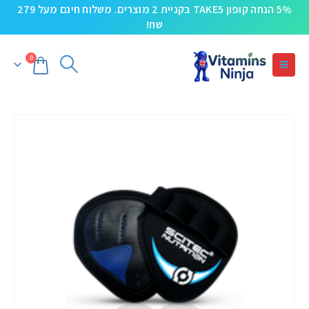
5% הנחה קופון TAKE5 בקניית 2 מוצרים. משלוח חינם מעל 279
שח!
0