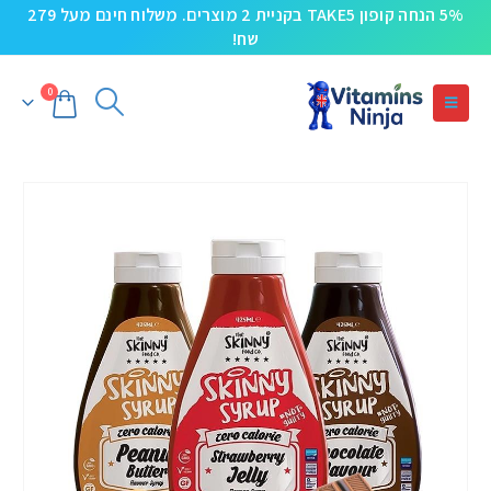
5% הנחה קופון TAKE5 בקניית 2 מוצרים. משלוח חינם מעל 279
שח!
0