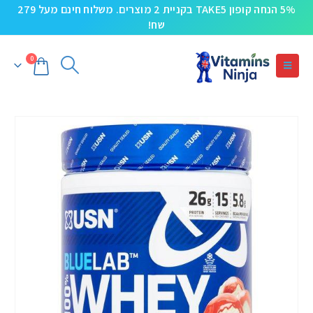
5% הנחה קופון TAKE5 בקניית 2 מוצרים. משלוח חינם מעל 279
שח!
0