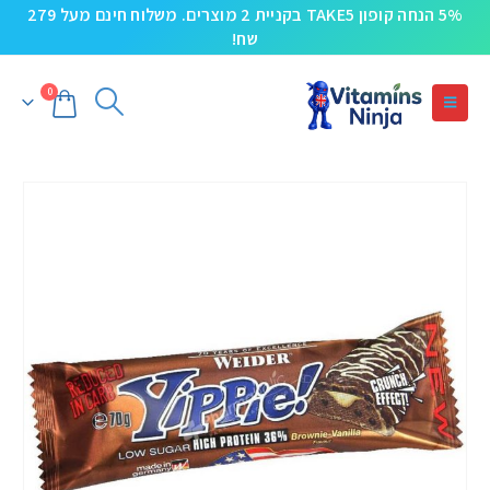
5% הנחה קופון TAKE5 בקניית 2 מוצרים. משלוח חינם מעל 279
שח!
0