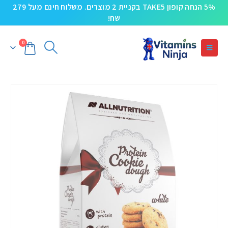
5% הנחה קופון TAKE5 בקניית 2 מוצרים. משלוח חינם מעל 279
שח!
0