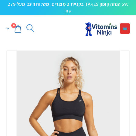
5% הנחה קופון TAKE5 בקניית 2 מוצרים. משלוח חינם מעל 279
שח!
0