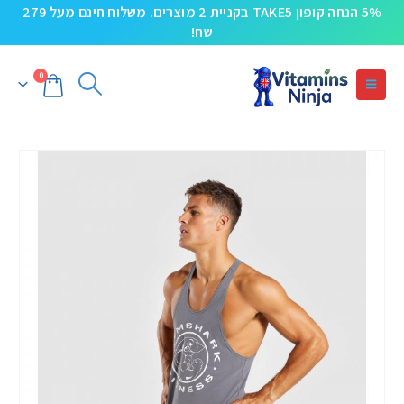
5% הנחה קופון TAKE5 בקניית 2 מוצרים. משלוח חינם מעל 279
שח!
0