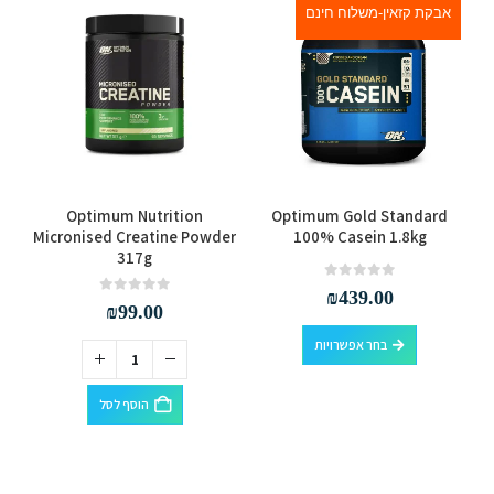
אבקת קזאין-משלוח חינם
למוצר זה יש מספר סוגים. ניתן לבחור את האפשרויות בעמוד המוצר
Optimum Nutrition
Optimum Gold Standard
2g
Micronised Creatine Powder
100% Casein 1.8kg
317g
out of 5
0
₪
439.00
out of 5
0
₪
99.00
למוצר זה יש מספר סוגים. ניתן לבחור את האפשרויות בעמוד המוצר
בחר אפשרויות
הוסף לסל