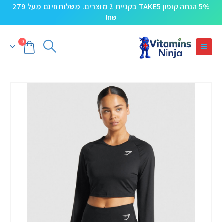
5% הנחה קופון TAKE5 בקניית 2 מוצרים. משלוח חינם מעל 279
שח!
0