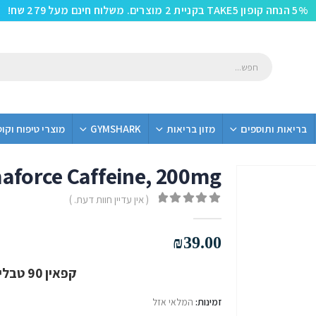
5% הנחה קופון TAKE5 בקניית 2 מוצרים. משלוח חינם מעל 279 שח!
בריאות ותוספים
מזון בריאות
GYMSHARK
מוצרי טיפוח וקו
aforce Caffeine, 200mg
( אין עדיין חוות דעת. )
out of 5
0
₪
39.00
קפאין 90 טבליות מבית Primaforce
זמינות:
המלאי אזל