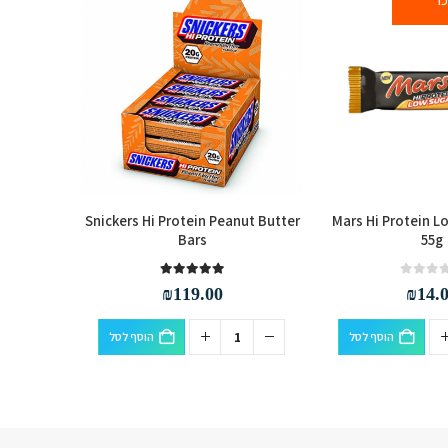
Hi Protein
Snickers Hi Protein Peanut Butter
Mars Hi Protein L
x
Bars
55g
out of 5
5.00
₪
119.00
₪
14.
הוסף לסל
הוסף לסל