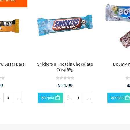
ow Sugar Bars
Snickers HI Protein Chocolate
Bounty P
Crisp 55g
out of 5
0
out of 5
0
00
₪
14.00
הוסף לסל
הוסף לסל