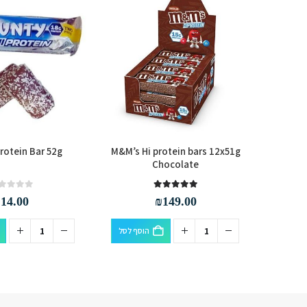
rotein Bar 52g
M&M’s Hi protein bars 12x51g
Snickers
Chocolate
out of 5
0
out of 5
5.00
₪
14.00
₪
149.00
סף לסל
הוסף לסל