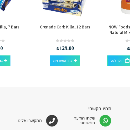
lla, 7 Bars
Grenade Carb Killa, 12 Bars
NOW Foods 
Natural Mi
out of 5
0
out of 5
0
00
₪
129.00
למוצר זה יש מספר סוגים. ניתן לבחור את האפשרויות בעמוד המוצר
הוסף לסל
בחר אפשרויות
בח
תהיו בקשר!
שלחו הודעה
התקשרו אלינו
בוואטספ