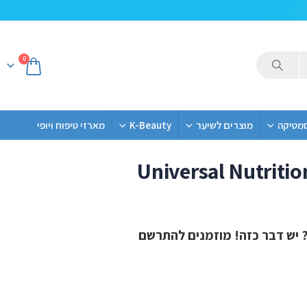
0
סמטיקה
מוצרים לשיער
K-Beauty
מארזי טיפוח ויופי
Universal Nutritio
משלוח חינם
? יש דבר כזה! מוזמנים להתרשם