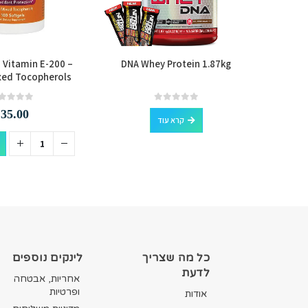
Vitamin E-200 –
DNA Whey Protein 1.87kg
Quest Nu
xed Tocopherols
out of 5
0
out of 5
0
₪
35.00
קרא עוד
למוצר זה יש מספר סוגים. ניתן לבחור את האפשרויות בעמוד המוצר
כל מה שצריך
לינקים נוספים
לדעת
אחריות, אבטחה
ופרטיות
אודות