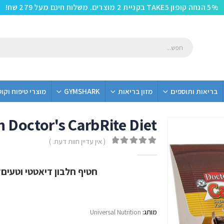
5% הנחה קופון TAKE5 בקניית 2 מוצרים. משלוח חינם מעל 279 שח!
בריאות ותוספים
מזון בריאות
GYMSHARK
מוצרי טיפוח וקו
n Doctor's CarbRite Diet
משלוח חינם
( אין עדיין חוות דעת. )
out of 5
0
חטיף חלבון דיאטטי וטעים
מותג:
Universal Nutrition