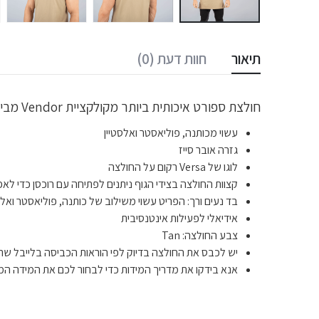
תיאור
חוות דעת (0)
חולצת ספורט איכותית ביותר מקולקציית Vendor מבית Versa Forma לתמיכה מקצועית ומיקסום הביצועים במהלך האימון.
עשוי מכותנה, פוליאסטר ואלסטיין
גזרה אובר סייז
לוגו של Versa רקום על החולצה
קצוות החולצה בצידי הגוף ניתנים לפתיחה עם רוכסן כדי לא
בד נעים ורך: הפריט עשוי משילוב של
כותנה, פוליאסטר ואלס
אידיאלי לפעילות אינטנסיבית
צבע החולצה: Tan
יש לכבס את החולצה בדיוק לפי הוראות הכביסה בלייבל שת
אנא בידקו את מדריך המידות כדי לבחור לכם את המידה המד