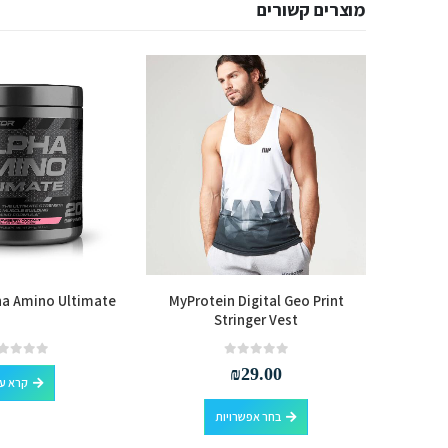
מוצרים קשורים
ha Amino Ultimate
MyProtein Digital Geo Print
BSN E
Stringer Vest
out of 5
0
out of 5
0
₪
29.00
קרא ע
למוצר זה יש מספר סוגים. ניתן לבחור את האפשרויות בעמוד המוצר
בחר אפשרויות