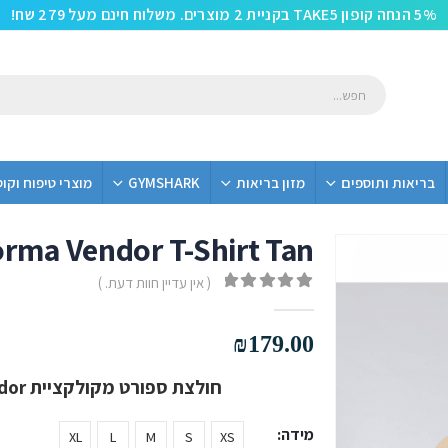
5% הנחה קופון TAKE5 בקניית 2 מוצרים. משלוח חינם מעל 279 שח!
בריאות ותוספים
מזון בריאות
GYMSHARK
מוצרי טיפוח וקו
orma Vendor T-Shirt Tan
( אין עדיין חוות דעת. )
out of 5
0
₪
179.00
חולצת ספורט מקולקציית Vendor מבית Versa Forma בצבע Tan
מידה
XL
L
M
S
XS