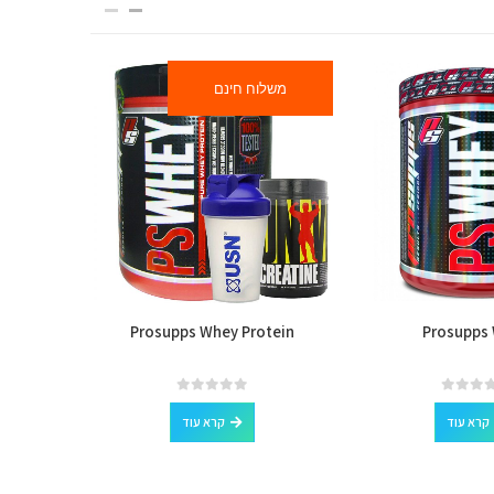
משלוח חינם
tional
Prosupps Whey Protein
Prosupps
out of 5
0
קרא עוד
קרא עוד