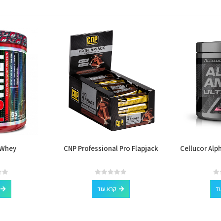
 Whey
CNP Professional Pro Flapjack
Cellucor Alp
out of 5
0
out of 5
0
וד
קרא עוד