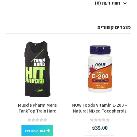
חוות דעת (0)
מוצרים קשורים
למוצר זה יש מספר סוגים. ניתן לבחור את האפשרויות בעמוד המוצר
te
Muscle Pharm Mens
NOW Foods Vitamin E-200 –
TankTop Train Hard
Natural Mixed Tocopherols
למוצר זה יש מספר סוגים. ניתן לבחור את האפשרויות בעמוד המוצר
out of 5
0
out of 5
0
₪
35.00
בחר אפשרויות