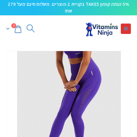
5% הנחה קופון TAKE5 בקניית 2 מוצרים. משלוח חינם מעל 279
שח!
0