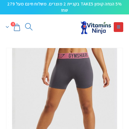
5% הנחה קופון TAKE5 בקניית 2 מוצרים. משלוח חינם מעל 279
שח!
0