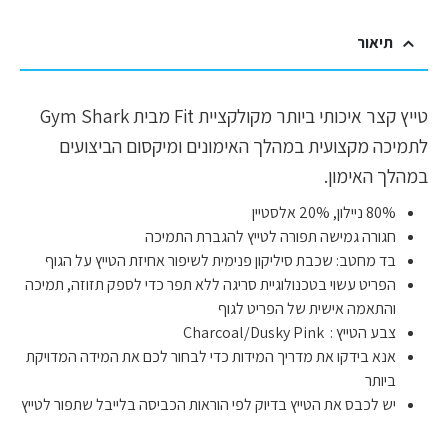
תיאור
טייץ קצר איכותי ביותר מקולקציית Fit מבית Gym Shark
לתמיכה מקצועית במהלך האימונים ומיקסום הביצועים
במהלך האימון.
80% ניילון, 20% אלסטיין
חגורה גמישה תפורה לטייץ להגברת התמיכה
בד מחטב: שכבת סיליקון פנימית לשיפור אחיזת הטייץ על הגוף
הפריט עשוי בטכנולוגיית סריגה ללא תפר כדי לספק תזוזה, תמיכה
והתאמה אישית של הפריט לגוף
צבע הטייץ : Charcoal/Dusky Pink
אנא בידקו את מדריך המידות כדי לבחור לכם את המידה המדויקת
ביותר
יש לכבס את הטייץ בדיוק לפי הוראות הכביסה בלייבל שתפור לטייץ