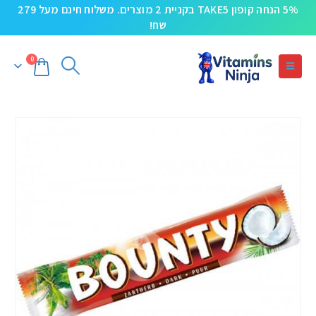
5% הנחה קופון TAKE5 בקניית 2 מוצרים. משלוח חינם מעל 279
שח!
0