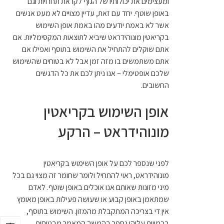
ומעצימים את יכולותיו של הגוף לקראת תחרויות וגם
באופן שוטף. יחד עם זאת, עדיין מצויים לא מעט אנשים
אשר לא באמת יודעים מהו באמת אופן השימוש
בקריאטין מונוהידראט שיביא לתוצאות המקסימליות. אם
אתם שוקלים להתחיל את השימוש בתוסף ואפילו אם
אתם משתמשים בו מזה זמן אבל לא בטוחים שהשימוש
שלכם אופטימלי – אנו ניתן לכם את כל הדגשים
החשובים.
אופן השימוש בקריאטין
מונוהידראט – הרקע
לפני שנספר לכם על אופן השימוש בקריאטין
מונוהידראט, ראוי להתחיל ולומר שחומר זה מצוי גם בכל
מיני מזונות שאותם אנו אוכלים באופן שוטף. לאדם
שמתאמן באופן קבוע או שעושה פעילות באופן מאומץ
אין די בצריכה המתקבלת מהמזון. השימוש בתוסף,
בכמויות עליהן נספר בהמשך המאמר מבטיחות