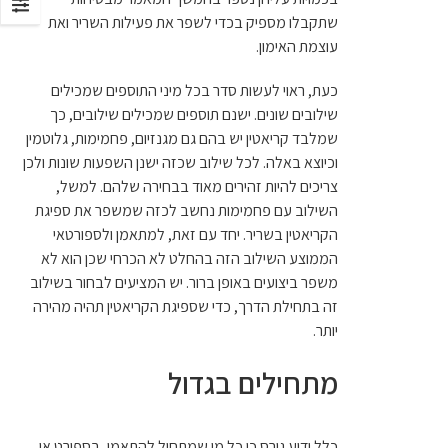
שתקבלו מספיק בכדי לשפר את פעילות השריר ואת
עוצמת האימון.
כעת, ראוי לעשות סדר בכל מיני התוספים שמכילים
שילובים שונים. ישנם תוספים שמכילים שילובים, כך
שמלבד קריאטין יש בהם גם מגנזיום, פחמימות, גלוטמין
וכיוצא באלה. לכל שילוב שכזה ישנן השפעות שונות ולכן
צריכים להיות זהירים מאוד בבחירה שלהם. למשל,
השילוב עם פחמימות נחשב לכזה שמשפר את ספיגת
הקריאטין בשריר. יחד עם זאת, למתאמן ולספורטאי
הממוצע השילוב הזה בהחלט לא הכרחי שכן הוא לא
משפר ביצועים באופן ברור. יש המציעים לבחור בשילוב
זה בתחילת הדרך, כדי שספיגת הקריאטין תהיה מהירה
יותר.
מתחילים בגדול
כלל ידוע גורס כי כל מי שמתחיל להתאמן, בספורט או