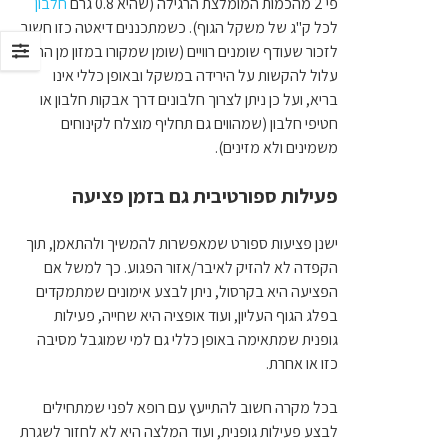
פי 2 מהכמות המומלצת הרגילה (שהיא 0.8 גרם
חלבון
לכל ק"ג של משקל הגוף). כשמתכננים דיאטה כזו חשוב
לזכור שעודף שומנים רוויים (שומן שמקורו במזון מן החי)
עלול להקשות על הירידה במשקל ובאופן כללי אינו
בריא, ועל כן ניתן לצרוך חלבונים דרך אבקות חלבון או
חטיפי חלבון (שמהווים גם תחליף מוצלח לקינוחים
משמינים ולא מזינים).
פעילות ספורטיבית גם בזמן פציעה
ישנן פציעות ספורט שמאפשרות להמשיך ולהתאמן, תוך
הקפדה לא להזיק לאיבר/אזור הפגוע. כך למשל אם
הפציעה היא בקרסול, ניתן לבצע אימונים שמתמקדים
בפלג הגוף העליון, ועוד אופציה היא שחייה, פעילות
גופנית שמתאימה באופן כללי גם למי שמוגבל מסיבה
כזו או אחרת.
בכל מקרה חשוב להתייעץ עם רופא לפני שמתחילים
לבצע פעילות גופנית, ועוד המלצה היא לא לחזור לשגרת