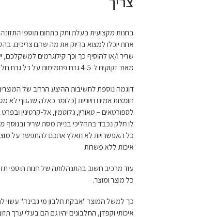
צריך
בחנות מקצועית בעלת ותק בתחום תוספי התזונה ל
אחת יוכלו למצוא בדיוק את מה שהם צריכים. בהק
שריר ו/או להוסיף כך וכך קילוגרמים למשקלכם, 
מאוד זקוקים ל-4-5 גרם פחמימות על כל גרם חלבון, ואילו עבור ספורטאים מומלץ יחס של 2 ל-1 או 3 ל-1.
דוגמה נוספת לחשיבות ההיצע הרחב של המוצרים שמ
חומצות אמינו חיוניות (כלומר כאלה שהגוף לא מסו
לו חלק נכבד בתהליכי בניית מסת שריר ובנוסף מ
כל האפשרויות לא תאלץ אתכם להתפשר על מוצר ש
איכות ללא פשרות
עוד מרכיב חשוב בהתנהלותה של חנות תוספי תזו
כל מוצר ומוצר.
כך למשל המוצר "אבקת חלבון מי גבינה" עשוי להכי
איכותי וקפדן, החלבונים יהיו גם הם בעלי ערך תז