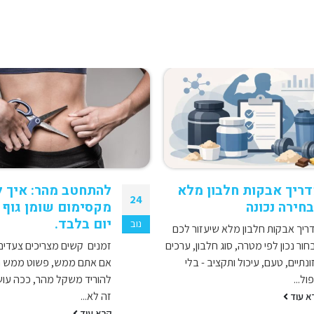
ריך אבקות חלבון מלא
להתחטב מהר: איך 
24
חירה נכונה
יום בלבד.
נוב
ריך אבקות חלבון מלא שיעזור לכם
חור נכון לפי מטרה, סוג חלבון, ערכים
זמנים קשים מצריכים צעדים 
ונתיים, טעם, עיכול ותקציב - בלי
אם אתם ממש, פשוט ממש חי
ול...
להוריד משקל מהר, ככה עוש
זה לא...
א עוד
קרא עוד