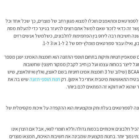
ספורטאים ומתאמנים תוכלו למצוא מגוון רחב של מוצרים, כך שכל אחד וכל
שר זה כדאי לזכור שאם למשל אתם רוצים להיעזר בגיינר כדי להעלות מסת
ישנה חשיבות רבה ליחס בין הפחמימות לחלבונים, כשלמשל אנשים רזים
אפיין חנויות ותיקות בתחום תוספי התזונה הוא חומצות האמינו: ישנן מספר
גל לייצר בכוחות עצמו ועל כן חייב לקבלן ממקור חיצוני) שחשובות
לספורטאים – טאורין, גלוטמין, אל-קרטינין ובפרט BCAA (שילוב של 3 חומצות אמינו חיוניות בשם לאוצין, ואלין ואיזולאוצין, שיש
בטיח התאוששות מיטבית אחרי כל אימון). רק
חנות תוספי תזונה
שיש בה את
הוא לאו דווקא זה המתאים לכם ביותר.
נה לספורטאים בעלת ותק ומקצועיות הוא ההקפדה על איכות מקסימלית של
ל חלבונים איכותיים בכמות גדולה וללא חומרי לוואי, אבל אם היצרן אינו
ונתי נמוך יותר. בחנות מקצועית שמבינה את חשיבות האיכות, תמצאו מוצרים