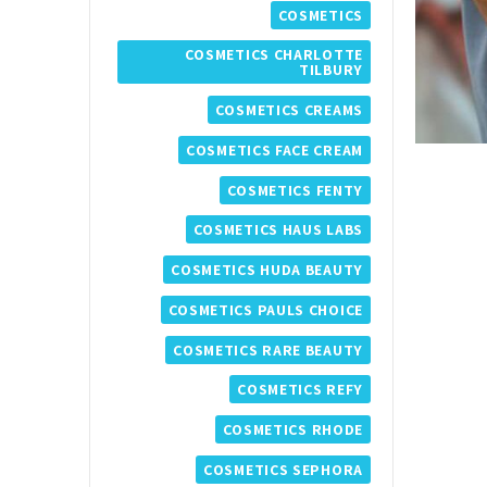
COSMETICS
COSMETICS CHARLOTTE
TILBURY
COSMETICS CREAMS
COSMETICS FACE CREAM
COSMETICS FENTY
COSMETICS HAUS LABS
COSMETICS HUDA BEAUTY
COSMETICS PAULS CHOICE
COSMETICS RARE BEAUTY
COSMETICS REFY
COSMETICS RHODE
COSMETICS SEPHORA