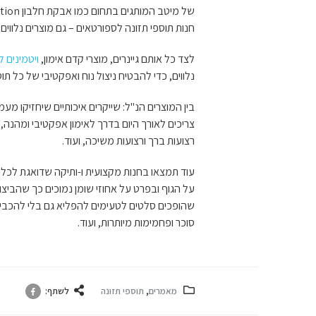
של מיטב המותגים בתחום כמו אבקת חלבון Optimum Nutrition,
חנות תוספי תזונה לספורטאים – גם מוצרים נלווים
לצד כל אותם גיינרים, מוצרי קדם אימון,
ויטמינים 
נלווים, כדי להבטיח ניצול נוח ואפקטיבי של כל תוסף
בין המוצרים הנ"ל: שייקרים איכותיים שיחזיקו מע
צריכים לאורך היום בדרך לאימון אפקטיבי ומהנה, פ
רצועות ברך ורצועות משיכה, ועוד.
עוד תמצאו בחנות מקצועית ו-ותיקה שדואגת לכל 
על הגוף ובפרט על אחוזי שומן נמוכים כך שהביצועי
שהופכים סלטים לטעימים להפליא גם בלי להכביד
סוכר ופחמימות מיותרות, ועוד.
מאמרים
,
תוספי תזונה
לשתף: