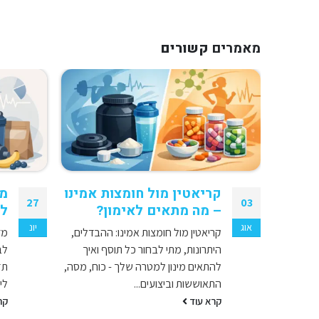
מאמרים
קשורים
 גבינה
קריאטין מול חומצות אמינו
מד
27
03
– מה מתאים לאימון?
לב
אוג
יונ
השוואה
קריאטין מול חומצות אמינו: ההבדלים,
מד
נו, טעם
היתרונות, מתי לבחור כל תוסף ואיך
לב
ת ללקטוז
להתאים מינון למטרה שלך - כוח, מסה,
תז
התאוששות וביצועים...
ליפ
קרא עוד
קר